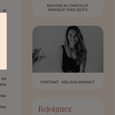
MOUSSE AU CHOCOLAT
MAGIQUE SANS ŒUFS
s et
m et
mine
 non
n la
 vos
e en
PORTRAIT : MÉLISSA SIMONOT
 Vos
peau
Rejoignez
rtus