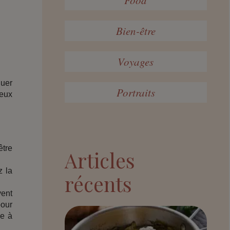
Bien-être
Voyages
quer
Portraits
ieux
être
Articles
z la
récents
vent
pour
de à