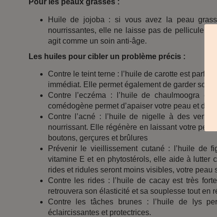
Pour les peaux grasses :
Huile de jojoba : si vous avez la peau grasse
nourrissantes, elle ne laisse pas de pellicule g
agit comme un soin anti-âge.
Les huiles pour cibler un problème précis :
Contre le teint terne : l’huile de carotte est parf
immédiat. Elle permet également de garder son hâl
Contre l’eczéma : l’huile de chaulmoogra est 
comédogène permet d’apaiser votre peau et de la 
Contre l’acné : l’huile de nigelle à des vertus
nourrissant. Elle régénère en laissant votre peau
boutons, gerçures et brûlures
Prévenir le vieillissement cutané : l’huile de
vitamine E et en phytostérols, elle aide à lutter 
rides et ridules seront moins visibles, votre peau
Contre les rides : l’huile de cacay est très fort
retrouvera son élasticité et sa souplesse tout en 
Contre les tâches brunes : l’huile de lys pe
éclaircissantes et protectrices.