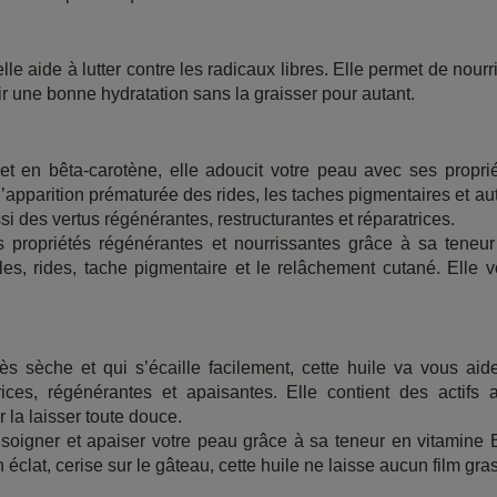
lle aide à lutter contre les radicaux libres. Elle permet de nourri
r une bonne hydratation sans la graisser pour autant.
t en bêta-carotène, elle adoucit votre peau avec ses propri
 l’apparition prématurée des rides, les taches pigmentaires et au
si des vertus régénérantes, restructurantes et réparatrices.
s propriétés régénérantes et nourrissantes grâce à sa teneu
ules, rides, tache pigmentaire et le relâchement cutané. Elle 
s sèche et qui s’écaille facilement, cette huile va vous aid
ices, régénérantes et apaisantes. Elle contient des actifs a
 la laisser toute douce.
r soigner et apaiser votre peau grâce à sa teneur en vitamine 
éclat, cerise sur le gâteau, cette huile ne laisse aucun film gras