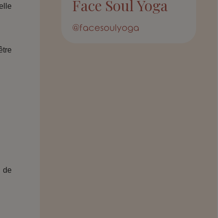
Face Soul Yoga
elle
@facesoulyoga
être
t de