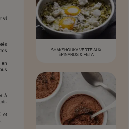
r et
étés
SHAKSHOUKA VERTE AUX
tres
ÉPINARDS & FETA
r en
vous
er à
nti-
E et
.