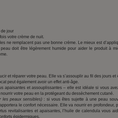
?
 de jour
fois votre crème de nuit.
 elles ne remplacent pas une bonne crème. Le mieux est d’appli
e peau doit être légèrement humide pour aider le produit à m
ème.
cir et réparer votre peau. Elle va s’assouplir au fil des jours et 
cat peut également avoir un effet anti-âge.
 apaisantes et assouplissantes – elle est idéale si vous ave
t nourrir votre peau en la protégeant du dessèchement cutané.
r les peaux sensibles)
: si vous êtes sujette à une peau sou
s apportera le confort nécessaire. Elle va nourrir en profondeur, 
us revitalisantes et apaisantes, l’huile de calendula vous ai
conforts épidermiques.