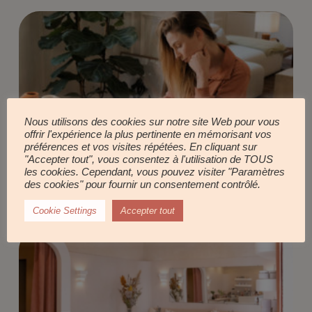
Nous utilisons des cookies sur notre site Web pour vous
offrir l'expérience la plus pertinente en mémorisant vos
préférences et vos visites répétées. En cliquant sur
"Accepter tout", vous consentez à l'utilisation de TOUS
les cookies. Cependant, vous pouvez visiter "Paramètres
MES LIEUX CHOUCHOUS DU MOMENT POUR ALLER
des cookies" pour fournir un consentement contrôlé.
SE RÉCHAUFFER LA COUENNE !
Cookie Settings
Accepter tout