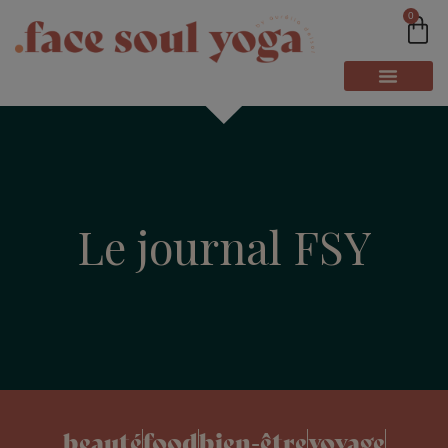
0
Le journal FSY
beauté
food
bien-être
voyage