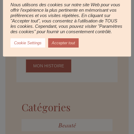
Nous utilisons des cookies sur notre site Web pour vous
offrir l'expérience la plus pertinente en mémorisant vos
préférences et vos visites répétées. En cliquant sur
À propos d'Aurélia
"Accepter tout", vous consentez à l'utilisation de TOUS
les cookies. Cependant, vous pouvez visiter "Paramètres
des cookies" pour fournir un consentement contrôlé.
Fondatrice de la méthode Face Soul Yoga,
je vous partage mes coups de cœurs, tips
Cookie Settings
Accepter tout
& délices !
MON HISTOIRE
Catégories
Beauté