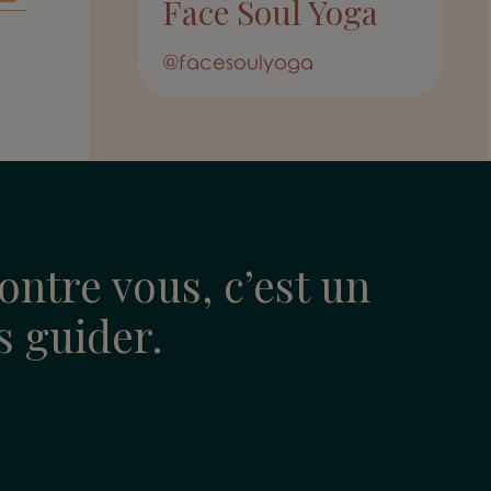
Face Soul Yoga
@facesoulyoga
ontre vous, c’est un
us guider.