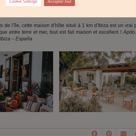
Cookie Settings
Accepter tout
de l’île, cette maison d’hôte situé à 1 km d’Ibiza est un vrai p
ue entre terre et mer, tout est fait maison et excellent !
Apdo.
 Ibiza – España