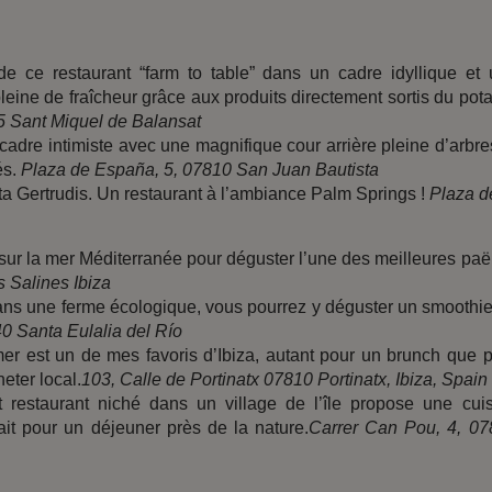
de ce restaurant “farm to table” dans un cadre idyllique et
eine de fraîcheur grâce aux produits directement sortis du pot
15 Sant Miquel de Balansat
adre intimiste avec une magnifique cour arrière pleine d’arbre
és.
Plaza de España, 5, 07810 San Juan Bautista
anta Gertrudis. Un restaurant à l’ambiance Palm Springs !
Plaza d
ur la mer Méditerranée pour déguster l’une des meilleures paë
 Salines Ibiza
ans une ferme écologique, vous pourrez y déguster un smoothi
0 Santa Eulalia del Río
er est un de mes favoris d’Ibiza, autant pour un brunch que 
eter local.
103, Calle de Portinatx 07810 Portinatx, Ibiza, Spain
 restaurant niché dans un village de l’île propose une cui
ait pour un déjeuner près de la nature.
Carrer Can Pou, 4, 07