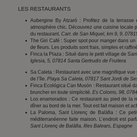
LES RESTAURANTS
Aubergine By Atzaró : Profitez de la terrasse 
atmosphère chic. Découvrez une cuisine locale pl
du restaurant.
Carr. de San Miquel, km 9, 9, 078
The Giri Café : Super spot pour manger dans un c
de fleurs. Les produits sont frais, simples et raffin
Finca la Plaza : Situé dans le petit village de S
Iglesia, 5, 07814 Santa Gertrudis de Fruitera
Sa Caleta : Restaurant avec une magnifique vue s
de l’île.
Playa Sa Caleta, 07817 Sant Jordi de Ses
Finca Ecológica Can Musón : Restaurant situé d
bruncher en toute simplicité.
Es Coloms, 98, 0784
Los enamorados : Ce restaurant au pied de la m
dîner au bord de la mer. Tout est fait maison et ach
La Paloma, Sant Llorenç de Balàfia : Ce petit
méditerranéenne faite maison. L’endroit est parf
Sant Llorenç de Balàfia, Illes Balears, Espagne