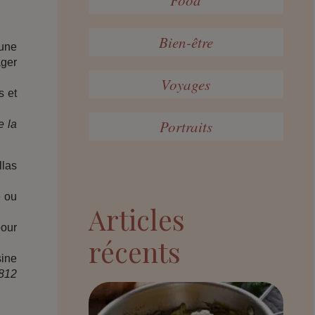
Bien-être
 une
ager
Voyages
s et
Portraits
e la
llas
e ou
Articles
pour
récents
sine
812