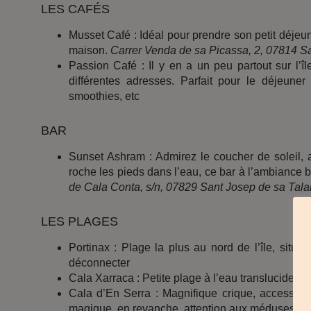
LES CAFÉS
Musset Café : Idéal pour prendre son petit déjeu
maison.
Carrer Venda de sa Picassa, 2, 07814 Sa
Passion Café : Il y en a un peu partout sur l’î
différentes adresses. Parfait pour le déjeune
smoothies, etc
BAR
Sunset Ashram : Admirez le coucher de soleil, 
roche les pieds dans l’eau, ce bar à l’ambiance
de Cala Conta, s/n, 07829 Sant Josep de sa Tala
LES PLAGES
Portinax : Plage la plus au nord de l’île, situé
déconnecter
Cala Xarraca : Petite plage à l’eau translucide – u
Cala d’En Serra : Magnifique crique, accessible 
magique, en revanche, attention aux méduses en 