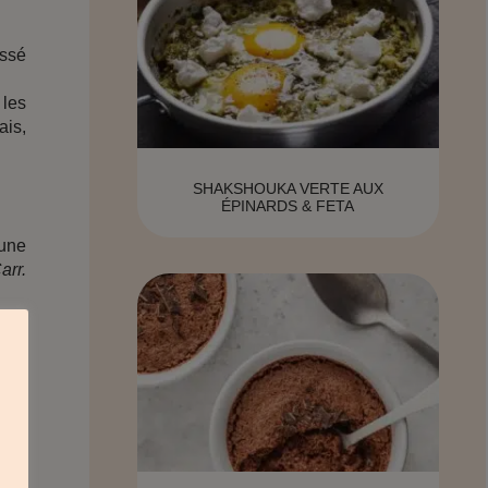
essé
 les
ais,
SHAKSHOUKA VERTE AUX
ÉPINARDS & FETA
 une
arr.
pour
 est