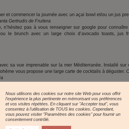
ner et commencer la journée avec un açai bowl et/ou un jus pr
nta Gertrudis de Fruitera
le, n’hésitez pas à vous renseigner sur google pour connaître
r ou le brunch avec un large choix d’avocado toasts, jus fr
avec sa vue imprenable sur la mer Méditerranée. Installé sur
 bohème vous propose une large carte de cocktails à déguster.
C
ia
Nous utilisons des cookies sur notre site Web pour vous offrir
l'expérience la plus pertinente en mémorisant vos préférences
e dans un coin très sauvage et loin de tout, elle est parfaite 
et vos visites répétées. En cliquant sur "Accepter tout", vous
consentez à l'utilisation de TOUS les cookies. Cependant,
vous pouvez visiter "Paramètres des cookies" pour fournir un
n véritable paradis !
consentement contrôlé.
en voiture mais attention, le chemin est rocailleux. L’endroit
fonction des périodes