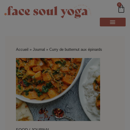
0
Accueil
»
Journal
»
Curry de butternut aux épinards
FOOD
/
JOURNAL