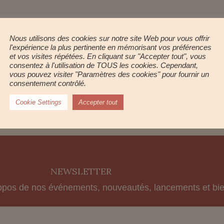
Nous utilisons des cookies sur notre site Web pour vous offrir
l'expérience la plus pertinente en mémorisant vos préférences
et vos visites répétées. En cliquant sur "Accepter tout", vous
consentez à l'utilisation de TOUS les cookies. Cependant,
vous pouvez visiter "Paramètres des cookies" pour fournir un
© tous droits réservés
consentement contrôlé.
Cookie Settings
Accepter tout
NEWSLETTER
opos de nos événements, nouveautés, lancements et bie