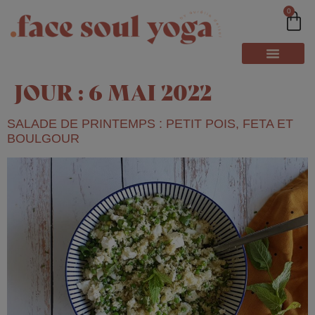
0
JOUR :
6 MAI 2022
SALADE DE PRINTEMPS : PETIT POIS, FETA ET
BOULGOUR