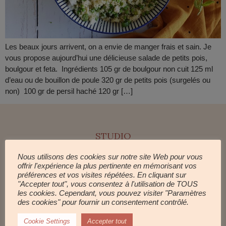
Les beaux jours arrivent, on a envie de manger frais et sain. Je
vous propose aujourd’hui une délicieuse salade de petits pois,
boulgour et feta. Ingrédients 105 gr de boulgour non cuit 125 ml
d’eau ou de bouillon de poule 320 gr de petits pois (surgelés ou
non) 100 gr de persil haché 120 gr […]
STUDIO
STUDIO
Nous utilisons des cookies sur notre site Web pour vous
CALENDRIER
offrir l'expérience la plus pertinente en mémorisant vos
CARTE CADEAU
préférences et vos visites répétées. En cliquant sur
"Accepter tout", vous consentez à l'utilisation de TOUS
les cookies. Cependant, vous pouvez visiter "Paramètres
COMMUNAUTÉ
des cookies" pour fournir un consentement contrôlé.
FAQ
Cookie Settings
Accepter tout
LE JOURNAL