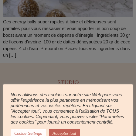
Ces energy balls super rapides à faire et délicieuses sont
parfaites pour vous rassasier et vous apporter un bon coup de
boost avant un moment de dépense d’énergie ! Ingrédients 30 gr
de flocons d’avoine 100 gr de dattes dénoyautées 20 gr de coco
râpées 4 cl d’eau Préparation Placez tous vos ingrédients dans
un […]
STUDIO
STUDIO
Nous utilisons des cookies sur notre site Web pour vous
CALENDRIER
offrir l'expérience la plus pertinente en mémorisant vos
CARTE CADEAU
préférences et vos visites répétées. En cliquant sur
"Accepter tout", vous consentez à l'utilisation de TOUS
les cookies. Cependant, vous pouvez visiter "Paramètres
COMMUNAUTÉ
des cookies" pour fournir un consentement contrôlé.
FAQ
Cookie Settings
Accepter tout
LE JOURNAL