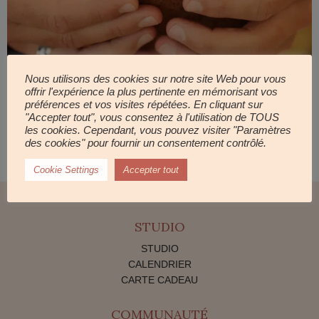
Nous utilisons des cookies sur notre site Web pour vous
offrir l'expérience la plus pertinente en mémorisant vos
Ingrédients • 100 g de chocolat noir• 6 c. à soupe d’aquafaba (eau
préférences et vos visites répétées. En cliquant sur
de pois chiches)• 40 g de sucre de canne (ou plus selon goût)•
"Accepter tout", vous consentez à l'utilisation de TOUS
les cookies. Cependant, vous pouvez visiter "Paramètres
1/2 avocat bien mûr• 50 g de farine• 1/2 sachet de levure
des cookies" pour fournir un consentement contrôlé.
chimique• 1 pincée de sel• Vanille ou café en option pour le goût
Préparation 1. Monte l’aquafaba […]
Cookie Settings
Accepter tout
STUDIO
STUDIO
CALENDRIER
CARTE CADEAU
COMMUNAUTÉ